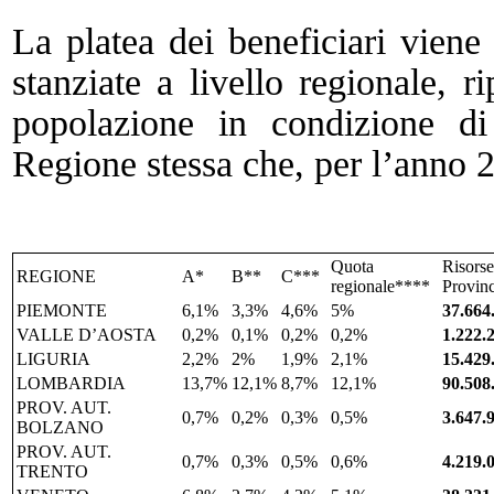
La platea dei beneficiari viene 
stanziate a livello regionale, r
popolazione in condizione di
Regione stessa che, per l’anno 20
Quota
Risorse
REGIONE
A*
B**
C***
regionale****
Provin
PIEMONTE
6,1%
3,3%
4,6%
5%
37.664
VALLE D’AOSTA
0,2%
0,1%
0,2%
0,2%
1.222.
LIGURIA
2,2%
2%
1,9%
2,1%
15.429
LOMBARDIA
13,7%
12,1%
8,7%
12,1%
90.508
PROV. AUT.
0,7%
0,2%
0,3%
0,5%
3.647.
BOLZANO
PROV. AUT.
0,7%
0,3%
0,5%
0,6%
4.219.
TRENTO