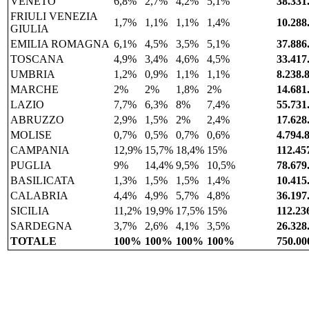
VENETO
6,8%
2,7%
4,2%
5,1%
38.331
FRIULI VENEZIA
1,7%
1,1%
1,1%
1,4%
10.288
GIULIA
EMILIA ROMAGNA
6,1%
4,5%
3,5%
5,1%
37.886
TOSCANA
4,9%
3,4%
4,6%
4,5%
33.417
UMBRIA
1,2%
0,9%
1,1%
1,1%
8.238.
MARCHE
2%
2%
1,8%
2%
14.681
LAZIO
7,7%
6,3%
8%
7,4%
55.731
ABRUZZO
2,9%
1,5%
2%
2,4%
17.628
MOLISE
0,7%
0,5%
0,7%
0,6%
4.794.
CAMPANIA
12,9%
15,7%
18,4%
15%
112.45
PUGLIA
9%
14,4%
9,5%
10,5%
78.679
BASILICATA
1,3%
1,5%
1,5%
1,4%
10.415
CALABRIA
4,4%
4,9%
5,7%
4,8%
36.197
SICILIA
11,2%
19,9%
17,5%
15%
112.23
SARDEGNA
3,7%
2,6%
4,1%
3,5%
26.328
TOTALE
100%
100%
100%
100%
750.00