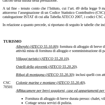
calcolo della durata della prestazione.
A tal fine - tenuto conto che l’Istituto, cui l’art. 49 della legge 9 
attraverso l’assegnazione di un Codice Statistico Contributivo (CSC) che
catalogazione ISTAT di cui alla Tabella ATECO 2007, i codici CSC associ
In relazione a quanto precede, si riportano di seguito le tabelle che ind
TURISMO
Alberghi
(ATECO 55.10.00)
: fornitura di alloggio di breve 
attività mista di fornitura di alloggio e somministrazione di p
Villaggi turistici
(
ATECO 55.20.10)
.
Ostelli della gioventù (ATECO 55.20.20)
.
Rifugi di montagna (ATECO 55.20.30)
: inclusi quelli con a
CSC
Colonie marine e montane (ATECO 55.20.40)
.
70501
Affittacamere per brevi soggiorni, case ed appartamenti pe
Fornitura di alloggio di breve durata presso: chalet, v
Cottage senza servizi di pulizia.