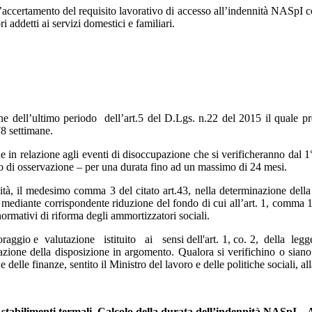
ll’accertamento del requisito lavorativo di accesso all’indennità NASpI co
i addetti ai servizi domestici e familiari.
 dell’ultimo periodo dell’art.5 del D.Lgs. n.22 del 2015 il quale pre
8 settimane.
 in relazione agli eventi di disoccupazione che si verificheranno dal 
io di osservazione – per una durata fino ad un massimo di 24 mesi.
ità, il medesimo comma 3 del citato art.43, nella determinazione della
ediante corrispondente riduzione del fondo di cui all’art. 1, comma 107
 normativi di riforma degli ammortizzatori sociali.
aggio e valutazione istituito ai sensi dell'art. 1, co. 2, della legge
cazione della disposizione in argomento. Qualora si verifichino o siano 
elle finanze, sentito il Ministro del lavoro e delle politiche sociali, al
gli stabilimenti termali. Calcolo della durata dell’indennità NASpI 