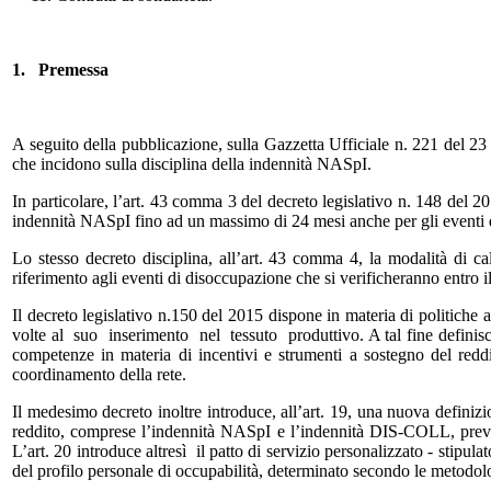
1.
Premessa
A seguito della pubblicazione, sulla Gazzetta Ufficiale n. 221 del 23 s
che incidono sulla disciplina della indennità NASpI.
In particolare, l’art. 43 comma 3 del decreto legislativo n. 148 del 2
indennità NASpI fino ad un massimo di 24 mesi anche per gli eventi 
Lo stesso decreto disciplina, all’art. 43 comma 4, la modalità di ca
riferimento agli eventi di disoccupazione che si verificheranno entro 
Il decreto legislativo n.150 del 2015 dispone in materia di politich
volte al suo inserimento nel tessuto produttivo. A tal fine definisce
competenze in materia di incentivi e strumenti a sostegno del red
coordinamento della rete.
Il medesimo decreto inoltre introduce, all’art. 19, una nuova definizi
reddito, comprese l’indennità NASpI e l’indennità DIS-COLL, prevede
L’art. 20 introduce altresì il patto di servizio personalizzato - stipu
del profilo personale di occupabilità, determinato secondo le metodol