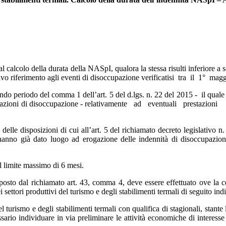
calcolo della durata della NASpI, qualora la stessa risulti inferiore a se
lusivo riferimento agli eventi di disoccupazione verificatisi tra il 1°
ndo periodo del comma 1 dell’art. 5 del d.lgs. n. 22 del 2015 - il quale 
restazioni di disoccupazione - relativamente ad eventuali prestazioni
le disposizioni di cui all’art. 5 del richiamato decreto legislativo n. 2
 hanno già dato luogo ad erogazione delle indennità di disoccupazione
l limite massimo di 6 mesi.
osto dal richiamato art. 43, comma 4, deve essere effettuato ove la ce
ttori produttivi del turismo e degli stabilimenti termali di seguito indi
l turismo e degli stabilimenti termali con qualifica di stagionali, stant
sario individuare in via preliminare le attività economiche di interesse 