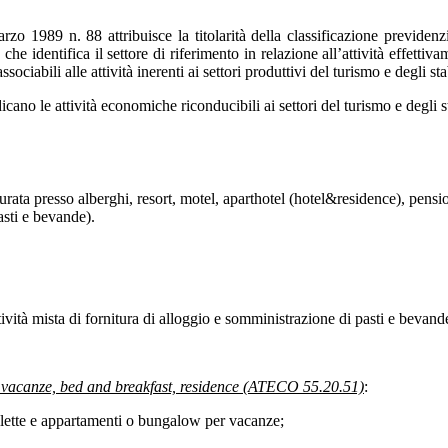
marzo 1989 n. 88 attribuisce la titolarità della classificazione previde
 identifica il settore di riferimento in relazione all’attività effettivam
abili alle attività inerenti ai settori produttivi del turismo e degli sta
icano le attività economiche riconducibili ai settori del turismo e degli s
durata presso alberghi, resort, motel, aparthotel (hotel&residence), pensio
asti e bevande).
ttività mista di fornitura di alloggio e somministrazione di pasti e bevand
r vacanze, bed and breakfast, residence (ATECO 55.20.51)
:
illette e appartamenti o bungalow per vacanze;