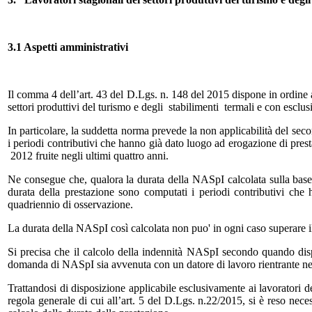
3.1 Aspetti amministrativi
Il comma 4 dell’art. 43 del D.Lgs. n. 148 del 2015 dispone in ordine al 
settori produttivi del turismo e degli stabilimenti termali e con esc
In particolare, la suddetta norma prevede la non applicabilità del seco
i periodi contributivi che hanno già dato luogo ad erogazione di p
2012 fruite negli ultimi quattro anni.
Ne consegue che, qualora la durata della NASpI calcolata sulla base del
durata della prestazione sono computati i periodi contributivi che
quadriennio di osservazione.
La durata della NASpI così calcolata non puo' in ogni caso superare i
Si precisa che il calcolo della indennità NASpI secondo quando disp
domanda di NASpI sia avvenuta con un datore di lavoro rientrante nei se
Trattandosi di disposizione applicabile esclusivamente ai lavoratori de
regola generale di cui all’art. 5 del D.Lgs. n.22/2015, si è reso neces