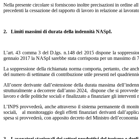
Nella presente circolare si forniscono inoltre precisazioni in ordine a
precedenti la cessazione del rapporto di lavoro in relazione ai lavorator
2.
Limiti massimi di durata della indennità NASpI.
L’art. 43 comma 3 del D.lgs. n.148 del 2015 dispone la soppressione
gennaio 2017 la NASpI sarebbe stata corrisposta per un massimo di 7
La soppressione della richiamata norma comporta, pertanto, che anche
del numero di settimane di contribuzione utile presenti nel quadrienn
All’onere derivante dall’estensione della durata massima dell’indenn
strutturalmente a decorrere dall’anno 2024, dispone che si provvede m
lavoro e delle politiche sociali e finalizzato a finanziare gli interventi
L’INPS provvederà, anche attraverso il sistema permanente di monitor
sociali, al monitoraggio degli effetti finanziari derivanti dall’appli
spesa si provvederà, con apposito decreto del Ministro dell’economia e d
3.
Lavoratori stagionali dei settori produttivi del turismo e de