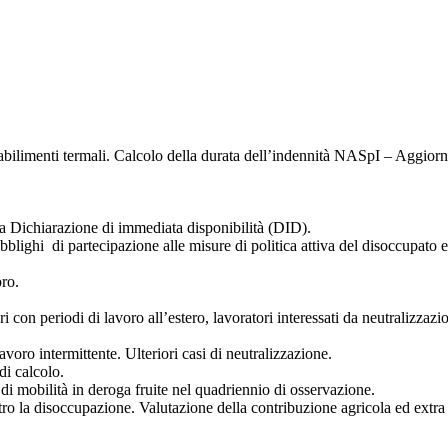
i stabilimenti termali. Calcolo della durata dell’indennità NASpI – Aggi
a Dichiarazione di immediata disponibilità (DID).
bblighi di partecipazione alle misure di politica attiva del disoccupato e
oro.
ori con periodi di lavoro all’estero, lavoratori interessati da neutralizza
voro intermittente. Ulteriori casi di neutralizzazione.
i calcolo.
di mobilità in deroga fruite nel quadriennio di osservazione.
tro la disoccupazione. Valutazione della contribuzione agricola ed extra a