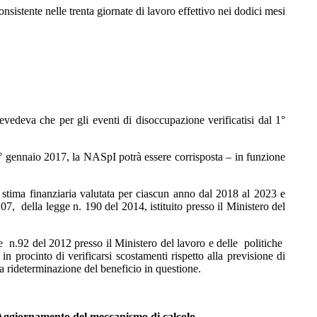
nsistente nelle trenta giornate di lavoro effettivo nei dodici mesi
vedeva che per gli eventi di disoccupazione verificatisi dal 1°
1° gennaio 2017, la NASpI potrà essere corrisposta – in funzione
 stima finanziaria valutata per ciascun anno dal 2018 al 2023 e
, della legge n. 190 del 2014, istituito presso il Ministero del
 n.92 del 2012 presso il Ministero del lavoro e delle politiche
in procinto di verificarsi scostamenti rispetto alla previsione di
la rideterminazione del beneficio in questione.
– Aggiornamento del meccanismo di calcolo.