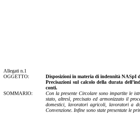
Allegati n.1
OGGETTO:
Disposizioni in materia di indennità NASpI di 
Precisazioni sul calcolo della durata dell’ind
conti.
SOMMARIO:
Con la presente Circolare sono impartite le istr
stato, altresì, precisato ed armonizzato il pro
domestici, lavoratori agricoli, lavoratori a 
Convenzione. Infine sono state presentate le pri