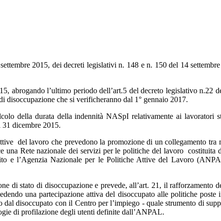
ettembre 2015, dei decreti legislativi n. 148 e n. 150 del 14 settembre 2
015, abrogando l’ultimo periodo dell’art.5 del decreto legislativo n.22 
di disoccupazione che si verificheranno dal 1° gennaio 2017.
lcolo della durata della indennità NASpI relativamente ai lavoratori st
il 31 dicembre 2015.
e attive del lavoro che prevedono la promozione di un collegamento tra 
 una Rete nazionale dei servizi per le politiche del lavoro costituita d
dito e l’Agenzia Nazionale per le Politiche Attive del Lavoro (ANPA
one di stato di disoccupazione e prevede, all’art. 21, il rafforzamento 
ndo una partecipazione attiva del disoccupato alle politiche poste in 
lato dal disoccupato con il Centro per l’impiego - quale strumento di sup
ogie di profilazione degli utenti definite dall’ANPAL.