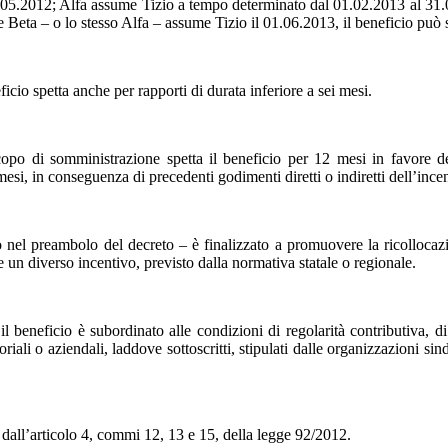
01.05.2012; Alfa assume Tizio a tempo determinato dal 01.02.2013 al 31.
ce Beta – o lo stesso Alfa – assume Tizio il 01.06.2013, il beneficio può 
icio spetta anche per rapporti di durata inferiore a sei mesi.
po di somministrazione spetta il beneficio per 12 mesi in favore de
esi, in conseguenza di precedenti godimenti diretti o indiretti dell’ince
nel preambolo del decreto – è finalizzato a promuovere la ricollocazion
 un diverso incentivo, previsto dalla normativa statale o regionale.
beneficio è subordinato alle condizioni di regolarità contributiva, di r
itoriali o aziendali, laddove sottoscritti, stipulati dalle organizzazioni 
i dall’articolo 4, commi 12, 13 e 15, della legge 92/2012.