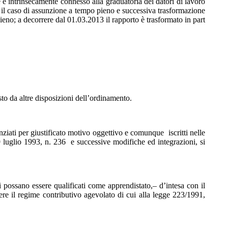
è intrinsecamente connesso alla graduatoria dei datori di lavoro
o il caso di assunzione a tempo pieno e successiva trasformazione
eno; a decorrere dal 01.03.2013 il rapporto è trasformato in part
sto da altre disposizioni dell’ordinamento.
ziati per giustificato motivo oggettivo e comunque iscritti nelle
9 luglio 1993, n. 236 e successive modifiche ed integrazioni, si
 possano essere qualificati come apprendistato,– d’intesa con il
ere il regime contributivo agevolato di cui alla legge 223/1991,