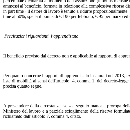
percentuale dichiarata al momento dell’assunzione (il bonus mensile n
ammessi al beneficio, formata in relazione alla complessiva risorsa di
in part time - il datore di lavoro è tenuto
a ridurre
proporzionalmente il
time al 50%; spetta il bonus di € 190 per febbraio, € 95 per marzo ed €
Precisazioni riguardanti l’apprendistato
.
Il beneficio previsto dal decreto non è applicabile ai rapporti di appr
Per quanto concerne i rapporti di apprendistato instaurati nel 2013, e
liste di mobilità ai sensi dell'articolo 4, comma 1, del decreto-leg
precisa quanto segue.
A prescindere dalla circostanza se – a seguito mancata proroga delle 
Ministero del lavoro e a parziale scioglimento della riserva formulat
richiamato dall’articolo 7, comma 4, citato.