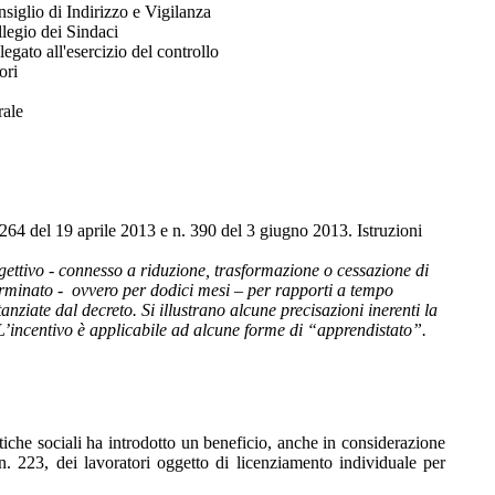
siglio di Indirizzo e Vigilanza
legio dei Sindaci
egato all'esercizio del controllo
ori
rale
n. 264 del 19 aprile 2013 e n. 390 del 3 giugno 2013. Istruzioni
gettivo - connesso a riduzione, trasformazione o cessazione di
rminato - ovvero per dodici mesi – per rapporti a tempo
anziate dal decreto. Si illustrano alcune precisazioni inerenti la
i. L’incentivo è applicabile ad alcune forme di “apprendistato”.
tiche sociali ha introdotto un beneficio, anche in considerazione
 n. 223, dei lavoratori oggetto di licenziamento individuale per