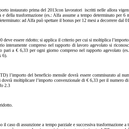
to instaurato prima del 2013con lavoratori iscritti nelle allora vigenti
a e della trasformazione (es.: Alfa assume a tempo determinato per 6 me
determinato: ad Alfa può spettare il bonus per 12 mesi a decorrere dal 0
0 deve essere ridotto; si applica il criterio per cui si moltiplica l’impo
rio interamente compreso nel rapporto di lavoro agevolato si riconosc
o pari a € 6,33 per ogni giorno compreso nel rapporto agevolato (es.
 6).
(OTD) l’importo del beneficio mensile dovrà essere commisurato al nume
i dovrà moltiplicare l’importo convenzionale di € 6,33 per il numero di 
fo 2.3
ridotto.
o il caso di assunzione a tempo parziale e successiva trasformazione a 