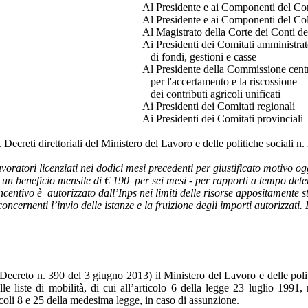
Al Presidente e ai Componenti del Con
Al Presidente e ai Componenti del Col
Al Magistrato della Corte dei Conti del
Ai Presidenti dei Comitati amministrat
di fondi, gestioni e casse
Al Presidente della Commissione cent
per l'accertamento e la riscossione
dei contributi agricoli unificati
Ai Presidenti dei Comitati regionali
Ai Presidenti dei Comitati provinciali
. Decreti direttoriali del Ministero del Lavoro e delle politiche sociali 
voratori licenziati nei dodici mesi precedenti
per giustificato motivo og
n beneficio mensile di € 190 per sei mesi - per rapporti a tempo dete
ncentivo è autorizzato dall’Inps nei limiti delle risorse appositamente st
concernenti l’invio delle istanze e la fruizione degli importi autorizzat
 Decreto n. 390 del 3 giugno 2013) il Ministero del Lavoro e delle poli
le liste di mobilità, di cui all’articolo 6 della legge 23 luglio 1991,
ticoli 8 e 25 della medesima legge, in caso di assunzione.