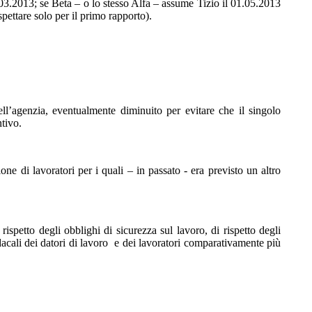
03.2013; se Beta – o lo stesso Alfa – assume Tizio il 01.05.2013
spettare solo per il primo rapporto).
ll’agenzia, eventualmente diminuito per evitare che il singolo
ntivo.
e di lavoratori per i quali – in passato - era previsto un altro
ispetto degli obblighi di sicurezza sul lavoro, di rispetto degli
sindacali dei datori di lavoro e dei lavoratori comparativamente più