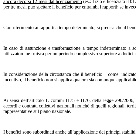
ancora decorsi 12 mesi dal licenziamento
(es.: Tizio è licenziato il 
per tre mesi, può spettare il beneficio per entrambi i rapporti; se inve
Con riferimento ai rapporti a tempo determinato, si precisa che il benef
In caso di assunzione e trasformazione a tempo indeterminato a sco
utilizzatore ne fruisca per un periodo complessivo superiore a dodici m
In considerazione della circostanza che il beneficio – come indicato 
incentivo, il beneficio non si applica qualora sia comunque applicabile
Ai sensi dell’articolo 1, commi 1175 e 1176, della legge 296/2006, il 
accordi e contratti collettivi nazionali nonché di quelli regionali, terr
rappresentative sul piano nazionale.
I benefici sono subordinati anche all’applicazione dei principi stabilit