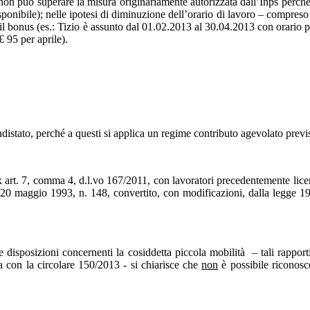
on può superare la misura originariamente autorizzata dall’Inps perché 
sponibile); nelle ipotesi di diminuzione dell’orario di lavoro – compres
 bonus (es.: Tizio è assunto dal 01.02.2013 al 30.04.2013 con orario pi
 95 per aprile).
endistato, perché a questi si applica un regime contributo agevolato previ
x art. 7, comma 4, d.l.vo 167/2011, con lavoratori precedentemente licen
ge 20 maggio 1993, n. 148, convertito, con modificazioni, dalla legge 1
disposizioni concernenti la cosiddetta piccola mobilità – tali rapporti
a con la circolare 150/2013 - si chiarisce che
non
è possibile riconosc