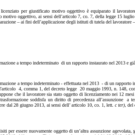
 licenziato per giustificato motivo oggettivo è equiparato il lavorator
o motivo oggettivo, ai sensi dell’articolo 7, co. 7, della legge 15 lugl
razione – ai fini dell’applicazione degli istituti di tutela del lavorator
rmazione a tempo indeterminato di un rapporto instaurato nel 2013 e già 
ormazione a tempo indeterminato - effettuata nel 2013 - di un rapporto in
 l'articolo 4, comma 1, del decreto legge 20 maggio 1993, n. 148, conv
ppone che il lavoratore sia stato oggetto di licenziamento nei 12 mesi p
asformazione soddisfa un diritto di precedenza all’assunzione a temp
e dal 28 giugno 2013, ai sensi dell’ articolo 10, co. 1, lett.
c ter)
, del
isiti per essere nuovamente oggetto di un’altra assunzione agevolata,