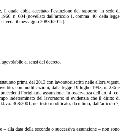
e, il quale abbia accettato l’estinzione del rapporto, in sede di
io 1966, n. 604 (novellato dall’articolo 1, comma 40, della legge
e – si veda il messaggio 20830/2012).
agevolabile ai sensi del decreto.
staurato prima del 2013 con lavoratoriiscritti nelle allora vigenti
ertito, con modificazioni, dalla legge 19 luglio 1993, n. 236 e
recedenti l’originaria assunzione. In osservanza dell’art. 4, co.
o indeterminato del lavoratore; si evidenzia che il diritto di
 d.l.vo. 368/2001, nel testo modificato, da ultimo, dall’articolo 7,
se
– alla data della seconda o successiva assunzione –
non sono