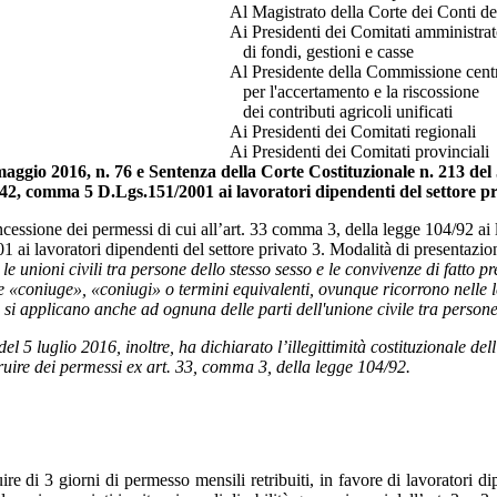
Al Magistrato della Corte dei Conti del
Ai Presidenti dei Comitati amministrat
di fondi, gestioni e casse
Al Presidente della Commissione cent
per l'accertamento e la riscossione
dei contributi agricoli unificati
Ai Presidenti dei Comitati regionali
Ai Presidenti dei Comitati provinciali
 maggio 2016, n. 76 e
Sentenza della Corte Costituzionale n. 213 del 
 42, comma 5 D.Lgs.151/2001 ai lavoratori dipendenti del settore pr
essione dei permessi di cui all’art. 33 comma 3, della legge 104/92 ai la
1 ai lavoratori dipendenti del settore privato 3. Modalità di presentaz
 le unioni civili tra persone dello stesso sesso e le convivenze di fatto p
e «coniuge», «coniugi» o termini equivalenti, ovunque ricorrono nelle le
vi, si applicano anche ad ognuna delle parti dell'unione civile tra persone
l 5 luglio 2016, inoltre, ha dichiarato l’illegittimità costituzionale d
a fruire dei permessi ex art. 33, comma 3, della legge 104/92.
re di 3 giorni di permesso mensili retribuiti, in favore di lavoratori di