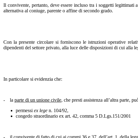
Il convivente, pertanto, deve essere incluso tra i soggetti legittimati 
alternativa al coniuge, parente o affine di secondo grado.
Con la presente circolare si forniscono le istruzioni operative rela
dipendenti del settore privato, alla luce delle disposizioni di cui alla
In particolare si evidenzia che:
- la
parte di un unione civile
, che presti assistenza all’altra parte, pu
permessi
ex lege
n. 104/92,
congedo straordinario ex art. 42, comma 5 D.Lgs.151/2001
- il
convivente di fatto
di cui ai commi 36 e 37, dell’art. 1, della leg