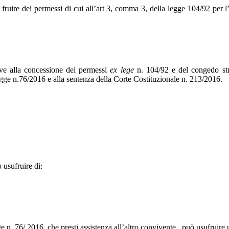
a fruire dei permessi di cui all’art 3, comma 3, della legge 104/92 per l’
tive alla concessione dei permessi
ex lege
n. 104/92 e del congedo str
 legge n.76/2016 e alla sentenza della Corte Costituzionale n. 213/2016.
ò usufruire di:
ge n. 76/ 2016, che presti assistenza all’altro convivente, può usufruire