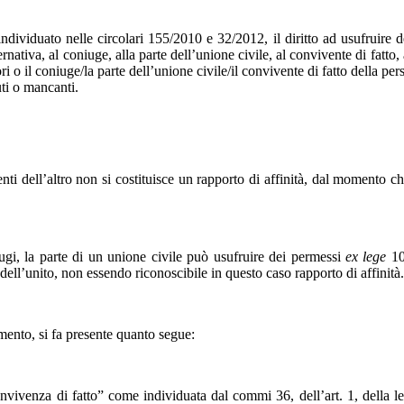
individuato nelle circolari 155/2010 e 32/2012, il diritto ad usufruire 
ernativa, al coniuge, alla parte dell’unione civile, al convivente di fatto, 
ori o il coniuge/la parte dell’unione civile/il convivente di fatto della p
uti o mancanti.
renti dell’altro non si costituisce un rapporto di affinità, dal momento 
ugi, la parte di un unione civile può usufruire dei permessi
ex lege
104
 dell’unito, non essendo riconoscibile in questo caso rapporto di affinità.
omento, si fa presente quanto segue:
onvivenza di fatto” come individuata dal commi 36, dell’art. 1, della l