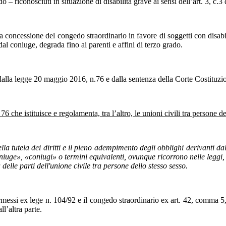
o – riconosciuti in situazione di disabilità grave ai sensi dell’art. 3, c.3
la concessione del congedo straordinario in favore di soggetti con disabil
 dal coniuge, degrada fino ai parenti e affini di terzo grado.
alla legge 20 maggio 2016, n.76 e dalla sentenza della Corte Costituzion
 che istituisce e regolamenta, tra l’altro, le unioni civili tra persone de
 della tutela dei diritti e il pieno adempimento degli obblighi derivanti da
niuge», «coniugi» o termini equivalenti, ovunque ricorrono nelle leggi, n
delle parti dell'unione civile tra persone dello stesso sesso.
rmessi ex lege n. 104/92 e il congedo straordinario ex art. 42, comma 
ll’altra parte.