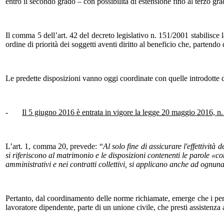
entro il secondo grado – con possibilità di estensione fino al terzo grad
Il comma 5 dell’art. 42 del decreto legislativo n. 151/2001 stabilisce 
ordine di priorità dei soggetti aventi diritto al beneficio che, partendo
Le predette disposizioni vanno oggi coordinate con quelle introdotte d
-
Il 5 giugno 2016 è entrata in vigore la legge 20 maggio 2016, n. 76
L’art. 1, comma 20, prevede: “
Al solo fine di assicurare l'effettività
si riferiscono al matrimonio e le disposizioni contenenti le parole «co
amministrativi e nei contratti collettivi, si applicano anche ad ognuna 
Pertanto, dal coordinamento delle norme richiamate, emerge che i pe
lavoratore dipendente, parte di un unione civile, che presti assistenza a