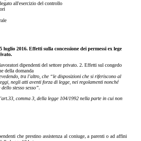
egato all'esercizio del controllo
ori
rale
5 luglio 2016.
Effetti
sulla concessione dei permessi ex lege
ivato.
voratori dipendenti del settore privato. 2. Effetti sul congedo
ione della domanda
revedendo, tra l’altro, che
“
le disposizioni che si riferiscono al
ggi, negli atti aventi forza di legge, nei regolamenti nonché
 dello stesso sesso
”.
ell’art.33, comma 3, della legge 104/1992 nella parte in cui non
pendenti che prestino assistenza al coniuge, a parenti o ad affini