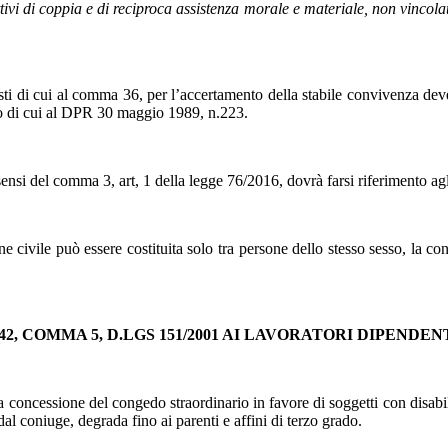
vi di coppia e di reciproca assistenza morale e materiale, non vincolat
 di cui al comma 36, per l’accertamento della stabile convivenza deve fa
ico di cui al DPR 30 maggio 1989, n.223.
ensi del comma 3, art, 1 della legge 76/2016, dovrà farsi riferimento agli a
ne civile può essere costituita solo tra persone dello stesso sesso, la co
2, COMMA 5, D.LGS 151/2001 AI LAVORATORI DIPENDE
a concessione del congedo straordinario in favore di soggetti con disabili
 dal coniuge, degrada fino ai parenti e affini di terzo grado.