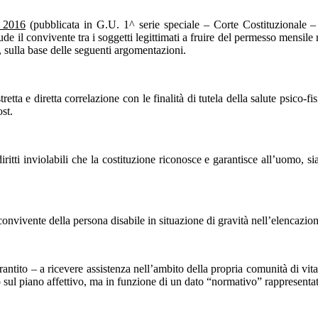
o 2016
(pubblicata in G.U. 1^ serie speciale – Corte Costituzionale – n
e il convivente tra i soggetti legittimati a fruire del permesso mensile re
o, sulla base delle seguenti argomentazioni.
tretta e diretta correlazione con le finalità di tutela della salute psico-f
st.
i diritti inviolabili che la costituzione riconosce e garantisce all’uomo,
nvivente della persona disabile in situazione di gravità nell’elencazione 
 garantito – a ricevere assistenza nell’ambito della propria comunità di v
to sul piano affettivo, ma in funzione di un dato “normativo” rappresenta