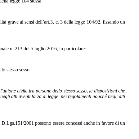
 della legge 104 stessa.
ità grave ai sensi dell’art.3, c. 3 della legge 104/92, fissando un
ale n. 213 del 5 luglio 2016, in particolare:
llo stesso sesso.
ll'unione civile tra persone dello stesso sesso, le disposizioni che
egli atti aventi forza di legge, nei regolamenti nonché negli atti
5, D.Lgs.151/2001 possono essere concessi anche in favore di un