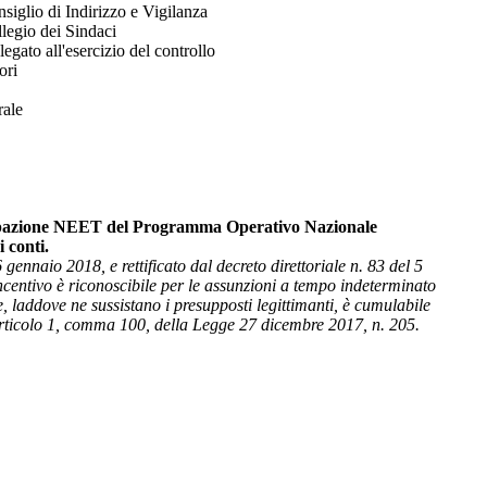
siglio di Indirizzo e Vigilanza
legio dei Sindaci
egato all'esercizio del controllo
ori
rale
Occupazione NEET del Programma Operativo Nazionale
i c
onti.
gennaio 2018, e rettificato dal decreto direttoriale n. 83 del 5
entivo è riconoscibile per le assunzioni a tempo indeterminato
e, laddove ne sussistano i presupposti legittimanti, è cumulabile
l’articolo 1, comma 100, della Legge 27 dicembre 2017, n. 205.