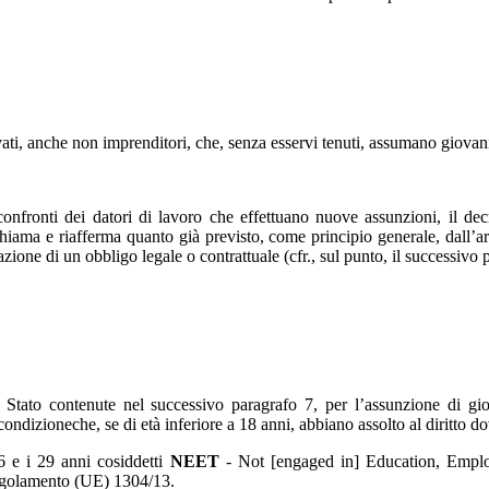
privati, anche non imprenditori, che, senza esservi tenuti, assumano gio
confronti dei datori di lavoro che effettuano nuove assunzioni, il d
hiama e riafferma quanto già previsto, come principio generale, dall’ar
azione di un obbligo legale o contrattuale (cfr., sul punto, il successivo 
 di Stato contenute nel successivo paragrafo 7, per l’assunzione di g
dizioneche, se di età inferiore a 18 anni, abbiano assolto al diritto do
6 e i 29 anni cosiddetti
NEET
-
Not [engaged in] Education, Empl
Regolamento (UE) 1304/13.