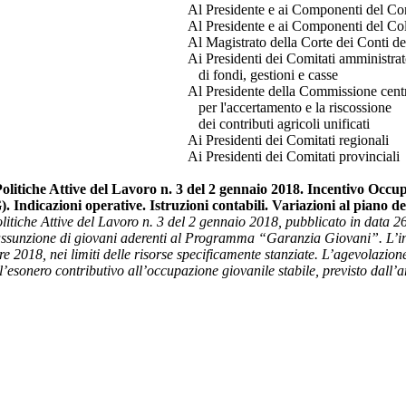
Al Presidente e ai Componenti del Con
Al Presidente e ai Componenti del Col
Al Magistrato della Corte dei Conti del
Ai Presidenti dei Comitati amministrat
di fondi, gestioni e casse
Al Presidente della Commissione cent
per l'accertamento e la riscossione
dei contributi agricoli unificati
Ai Presidenti dei Comitati regionali
Ai Presidenti dei Comitati provinciali
 Politiche Attive del Lavoro n. 3 del 2 gennaio 2018. Incentivo 
)
. Indicazioni operative. Istruzioni contabili. Variazioni al piano de
itiche Attive del Lavoro
n. 3 del 2 gennaio 2018, pubblicato in data 26 
ssunzione di giovani aderenti al Programma “Garanzia Giovani”. L’inc
re 2018, nei limiti delle risorse specificamente stanziate. L’agevolazion
n l’esonero contributivo all’occupazione giovanile stabile, previsto dal