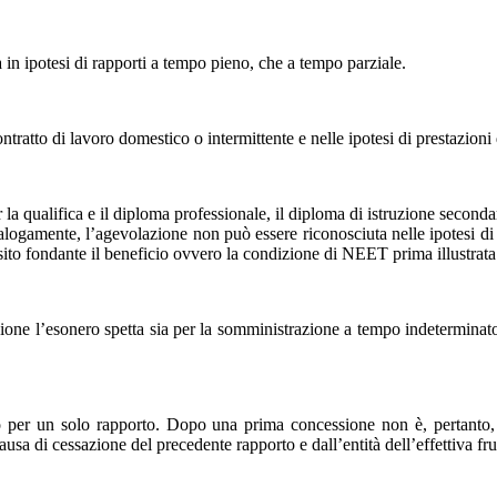
a in ipotesi di rapporti a tempo pieno, che a tempo parziale.
ntratto di lavoro domestico o intermittente e nelle ipotesi di prestazion
 la qualifica e il diploma professionale, il diploma di istruzione secondar
Analogamente, l’agevolazione non può essere riconosciuta nelle ipotesi d
isito fondante il beneficio ovvero la condizione di NEET prima illustrata
ione l’esonero spetta sia per la somministrazione a tempo indeterminat
to per un solo rapporto. Dopo una prima concessione non è, pertanto, 
causa di cessazione del precedente rapporto e dall’entità dell’effettiva fr