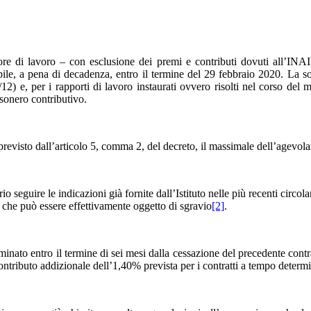
atore di lavoro – con esclusione dei premi e contributi dovuti all’
bile, a pena di decadenza, entro il termine del 29 febbraio 2020. La so
2) e, per i rapporti di lavoro instaurati ovvero risolti nel corso del 
esonero contributivo.
previsto dall’articolo 5, comma 2, del decreto, il massimale dell’agevol
 seguire le indicazioni già fornite dall’Istituto nelle più recenti circola
e che può essere effettivamente oggetto di sgravio
[2]
.
minato entro il termine di sei mesi dalla cessazione del precedente contra
ontributo addizionale dell’1,40% prevista per i contratti a tempo determ