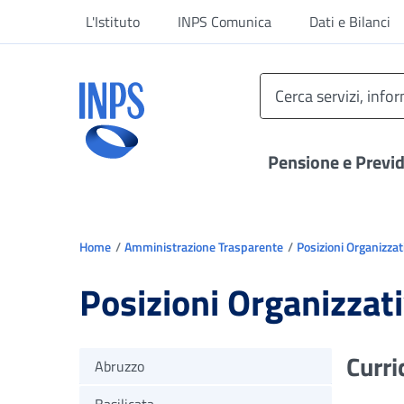
Vai al menu principale
Vai al contenuto principale
Vai al footer
L'Istituto
INPS Comunica
Dati e Bilanci
Pensione e Previ
Ti trovi in:
Home
Amministrazione Trasparente
Posizioni Organizzat
Posizioni Organizzat
Curri
Abruzzo