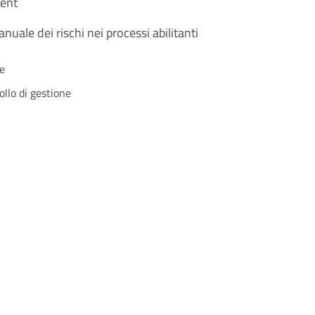
ment
nuale dei rischi nei processi abilitanti
he
ollo di gestione