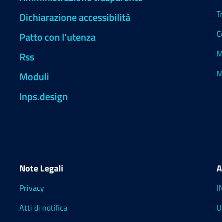
T
Dichiarazione accessibilità
C
Patto con l'utenza
M
Rss
M
Moduli
Inps.design
Note Legali
A
Privacy
I
Atti di notifica
U