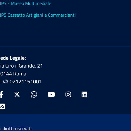
NPS - Museo Multimediale
NPS Cassetto Artigiani e Commercianti
ede Legale:
ia Ciro il Grande, 21
00144 Roma
P.IVA 02121151001
Facebook : apre una nuova finestra
X : apre una nuova finestra
Whatsapp : apre una nuova finest
YouTube : apre una nuova fi
Instagram : apre una 
Linkedin : apre 
Rss : apre una nuova finestra
i diritti riservati.