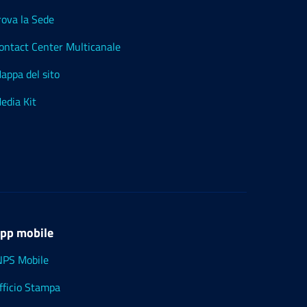
rova la Sede
ontact Center Multicanale
appa del sito
edia Kit
pp mobile
NPS Mobile
fficio Stampa