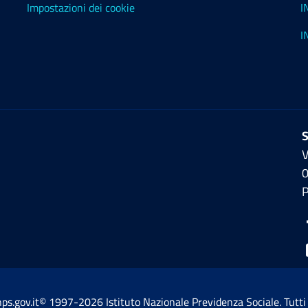
Impostazioni dei cookie
I
I
S
V
ps.gov.it© 1997-2026
Istituto Nazionale Previdenza Sociale.
Tutti 