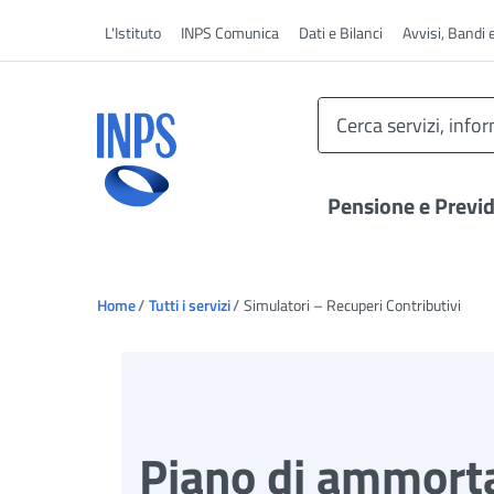
Vai al menu principale
L'Istituto
INPS Comunica
Dati e Bilanci
Avvisi, Bandi 
Pensione e Previ
Ti trovi in:
Home
Tutti i servizi
Simulatori – Recuperi Contributivi
Vai al menu di navigazione principale
Vai al contenuto principale
Vai al footer
Piano di ammor