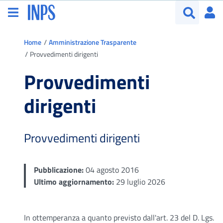
Vai al menu principale
Vai al contenuto principale
Vai al footer
Ac
Apri menu
Apri cerca
Ti trovi in:
Home
Amministrazione Trasparente
Provvedimenti dirigenti
Provvedimenti
dirigenti
Provvedimenti dirigenti
Pubblicazione:
04 agosto 2016
Ultimo aggiornamento:
29 luglio 2026
In ottemperanza a quanto previsto dall'art. 23 del D. Lgs.