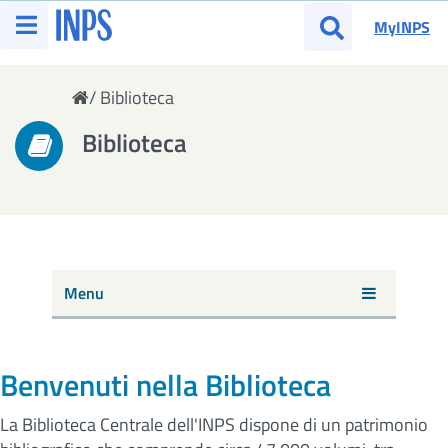
Vai al menu principale
MyINPS
Apri menu
Apri cerca
Ti trovi in:
/
Biblioteca
Biblioteca
Menu
Benvenuti nella Biblioteca
La Biblioteca Centrale dell'INPS dispone di un patrimonio