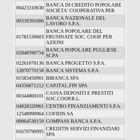
BANCA DI CREDITO POPOLARE
00423310630
SOCIETA' COOPERATIVA PER
BANCA NAZIONALE DEL
09339391006
LAVORO S.P.A.
BANCA POPOLARE DEL
01781530603
FRUSINATE SOC. COOP. PER
AZIONI
BANCA POPOLARE PUGLIESE
02848590754
SCPA
02261070136
BANCA PROGETTO S.P.A.
12870770158
BANCA SISTEMA S.P.A.
01583450901
BIBANCA SPA
04356871212
CAP.ITAL.FIN SPA
CASSA DEPOSITI E PRESTITI
00344860101
SOC.COOP.R.L.
04928320961
CENTRO FINANZIAMENTI S.P.A.
12548990964
COFIDIS SA
00864530159
COMPASS BANCA S.P.A.
CREDITIS SERVIZI FINANZIARI
01670790995
SPA