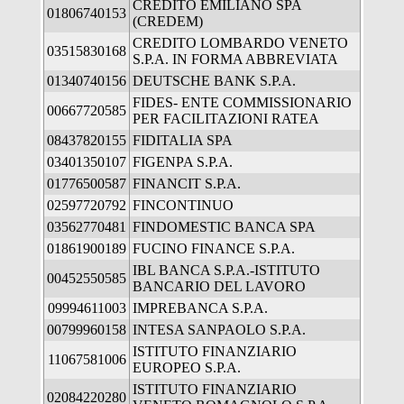
CREDITO EMILIANO SPA
01806740153
(CREDEM)
CREDITO LOMBARDO VENETO
03515830168
S.P.A. IN FORMA ABBREVIATA
01340740156
DEUTSCHE BANK S.P.A.
FIDES- ENTE COMMISSIONARIO
00667720585
PER FACILITAZIONI RATEA
08437820155
FIDITALIA SPA
03401350107
FIGENPA S.P.A.
01776500587
FINANCIT S.P.A.
02597720792
FINCONTINUO
03562770481
FINDOMESTIC BANCA SPA
01861900189
FUCINO FINANCE S.P.A.
IBL BANCA S.P.A.-ISTITUTO
00452550585
BANCARIO DEL LAVORO
09994611003
IMPREBANCA S.P.A.
00799960158
INTESA SANPAOLO S.P.A.
ISTITUTO FINANZIARIO
11067581006
EUROPEO S.P.A.
ISTITUTO FINANZIARIO
02084220280