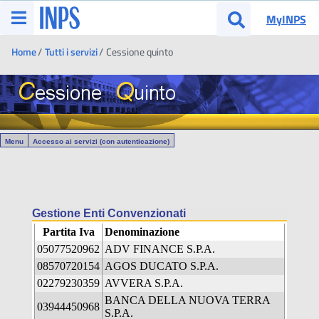
Vai al menu principale
MyINPS
Apri menu
Apri cerca
Ti trovi in:
Home
Tutti i servizi
Cessione quinto
Menu
Accesso ai servizi (con autenticazione)
Gestione Enti Convenzionati
Partita Iva
Denominazione
05077520962
ADV FINANCE S.P.A.
08570720154
AGOS DUCATO S.P.A.
02279230359
AVVERA S.P.A.
BANCA DELLA NUOVA TERRA
03944450968
S.P.A.