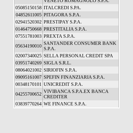
VENETO ROMAGNOLO S.P.A.
05085150158
ITALCREDI S.PA.
04852611005
PITAGORA S.P.A.
02941520302
PRESTIPAY S.P.A.
01464750668
PRESTITALIA S.P.A.
07551781003
PREXTA S.P.A.
SANTANDER CONSUMER BANK
05634190010
S.P.A.
02007340025
SELLA PERSONAL CREDIT SPA
03951740269
SIGLA S.R.L.
08064021002
SIRIOFIN S.P.A.
09095161007
SPEFIN FINANZIARIA S.P.A.
00348170101
UNICREDIT S.P.A.
VIVIBANCA S.P.A.EX BANCA
04255700652
CREDITER
03839770264
WE FINANCE S.P.A.