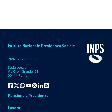
Istituto Nazionale Previdenza Sociale
P.IVA 02121151001
Sede Legale:
Via Ciro il Grande, 21
00144 Roma
Pensione e Previdenza
Lavoro