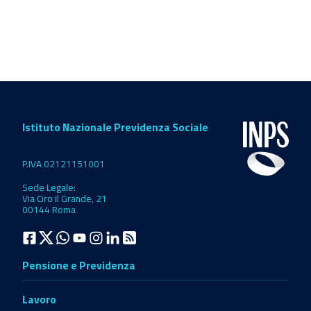
Istituto Nazionale Previdenza Sociale
P.IVA 02121151001
Sede Legale:
Via Ciro il Grande, 21
00144 Roma
Pensione e Previdenza
Lavoro