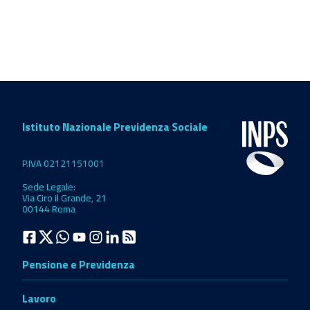
Istituto Nazionale Previdenza Sociale
P.IVA 02121151001
Sede Legale:
Via Ciro il Grande, 21
00144 Roma
Pensione e Previdenza
Lavoro