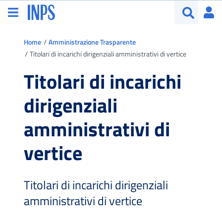
Vai al menu principale
Vai al contenuto principale
Vai al footer
Ac
Apri menu
Apri cerca
Ti trovi in:
Home
Amministrazione Trasparente
Titolari di incarichi dirigenziali amministrativi di vertice
Titolari di incarichi
dirigenziali
amministrativi di
vertice
Titolari di incarichi dirigenziali
amministrativi di vertice